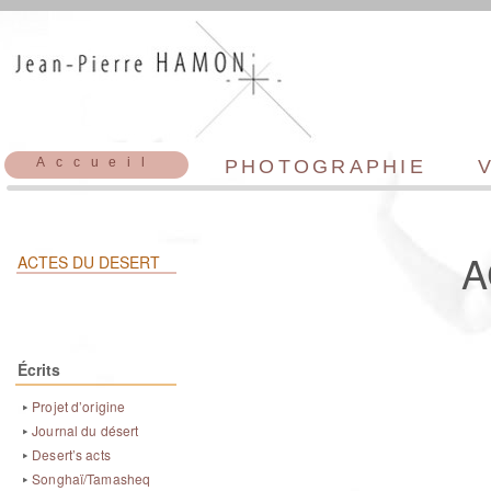
Accueil
PHOTOGRAPHIE
A
ACTES DU DESERT
Écrits
Projet d’origine
‣
Journal du désert
‣
Desert’s acts
‣
Songhaï/Tamasheq
‣