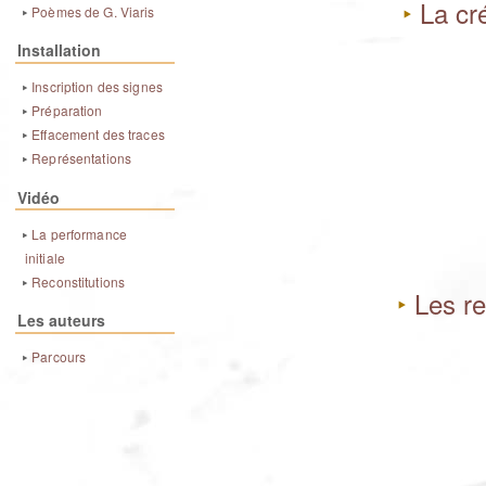
La cr
‣
Poèmes de G. Viaris
‣
Installation
Inscription des signes
‣
Préparation
‣
Effacement des traces
‣
Représentations
‣
Vidéo
La performance
‣
initiale
Reconstitutions
‣
Les re
‣
Les auteurs
Parcours
‣