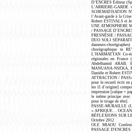
D’ENCRES Éditeur (Sp
L’ARRIERE-GARDE 
SCHEMATISATION N°70]
l’Avant-garde à la Cris
Robert ESTIVALS et Je
UNE ATMOSPHERE MOITE
/ PASSAGE D’ENCRES É
FRESNÉSIE / PASSAGE D
DUO SOLI SÉPARATIO
danseurs-chorégraphes
chorégraphique in
L’HARMATTAN Co-édite
régionales en France (
Abdelhamid ARAB, 
MANUANA-NSEKA, Eddi
Danièle et Robert EST
ATTRACTION / PASSAGE
pour le recueil écrit e
les 11 d’origine] compos
impression [calque + pap
le même principe avec re
pour le tirage de tête].
PASSE-MURAILLE (Le 
« AFRIQUE… OCEANIE
RÉFLEXIONS SUR LES 
Octobre 2012
OLE MIAOU Confessio
PASSAGE D'ENCRES Édit