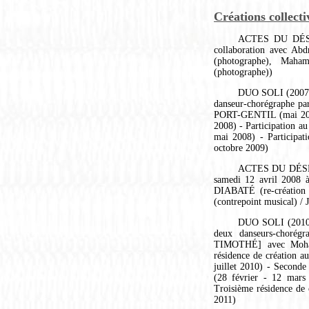
Créations collecti
ACTES DU DÉSER
collaboration avec 
(photographe), Mah
(photographe))
DUO SOLI (2007 - 
danseur-chorégraphe 
PORT-GENTIL (mai 2007
2008) - Participati
mai 2008) - Partici
octobre 2009)
ACTES DU DÉSERT 
samedi 12 avril 2008
DIABATÉ (re-création
(contrepoint musical) /
DUO SOLI (2010 -
deux danseurs-choré
TIMOTHÉ] avec Moha
résidence de créati
juillet 2010) - Sec
(28 février - 12 mars
Troisième résidence
2011)