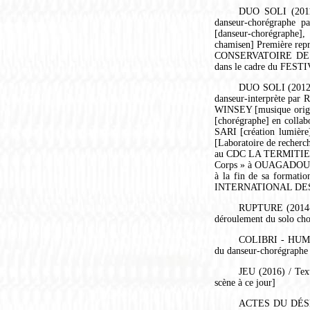
DUO SOLI (2011-
danseur-chorégraphe
[danseur-chorégraphe
chamisen] Première rep
CONSERVATOIRE DE N
dans le cadre du FE
DUO SOLI (2012-2
danseur-interprète par
WINSEY [musique origin
[chorégraphe] en coll
SARI [création lumière
[Laboratoire de recherc
au CDC LA TERMITIERE -
Corps » à OUAGADOUGOU 
à la fin de sa forma
INTERNATIONAL DES RÉC
RUPTURE (2014-20
déroulement du solo ch
COLIBRI - HUMMI
du danseur-chorégraph
JEU (2016) / Text
scène à ce jour]
ACTES DU DÉSE