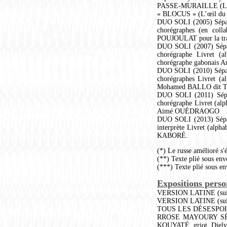
PASSE-MURAILLE (Le L
« BLOCUS » (L’œil du C
DUO SOLI (2005) Sépara
chorégraphes (en coll
POUJOULAT pour la tran
DUO SOLI (2007) Sépara
chorégraphe Livret (a
chorégraphe gabonai
DUO SOLI (2010) Sépara
chorégraphes Livret (a
Mohamed BALLO dit TI
DUO SOLI (2011) Sépar
chorégraphe Livret (alp
Aimé OUÉDRAOGO
DUO SOLI (2013) Sépara
interprète Livret (alph
KABORÉ.
(*) Le russe amélioré s'é
(**) Texte plié sous env
(***) Texte plié sous en
Expositions perso
VERSION LATINE (suite
VERSION LATINE (suit
TOUS LES DÉSESPOIR
RROSE MAYOURY SÉLAV
KOUYATÉ, griot, Djely 