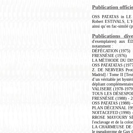
Publication officie
OSS PATATAS in LE SI
Robert ESTIVALS, L’H
ainsi qu’en fac-similé (
Publications dive
d'exemplaires) aux
notamment :
DÉFÉCATION (1975)
FRESNÉSIE (1976)
LA MÉTHODE DU DIS
OSS PATATATAS (1977-19
Z. DE NERVERS Prothès
Madrid] / Tome II [Text
d’un véritable jet hysté
dépliant complémentaire
VALISERE (1978-1979) /
TOUS LES DÉSESPOIRS
FRESNÉSIE (1988) - 2èm
OSS PATATAS (1988) - 3
PLAN DÉCENNAL 1990
NOITACEFED (1990) - 
RROSE MAYOURY SÉLAVY
l'esclavage et de la colo
LA CHARMEUSE DE CHAR
le pseudonyme de Guy 