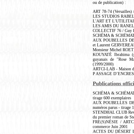
ou de publication) :
ART 78-74 (Versailles
LES STUDIOS RABELAI
L'ART ET L'UTILITAIR
LES AMIS DU RANELA
COLLECTIF 76 / Guy
SCHÉMA & SCHÉMATIS
AUX POUBELLES DE 
et Laurent GERVERE
Monsieur Michel ROET
KOUYATÉ Ibrahima (grio
guyanais de "Rose M
(1999/2000)
ARTCI-LAB - Maison de
P ASSAGE D’ENCRES /
Publications offici
SCHÉMA & SCHÉMATISA
tirage 600 exemplaires
AUX POUBELLES DE LA 
numéros parus - tirage 
STENDHAL CLUB Revue N
du premier roman de Ste
FRE(S)NÉSIE / ARTCI-L
commerce Juin 2001
ACTES DU DÉSERT Log