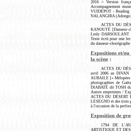
2016 > Version franç
Accompagnement music
VUIDEPOT - Reading b
NALANGIRA (Adongo
ACTES DU DÉSER
KANOUTÉ [Danseur-cho
Lesly DARSOULANT dit
Texte écrit pour une le
du danseur-chorégraph
Expositions et/ou 
la scène
:
ACTES DU DÉSERT
avril 2006 au DIVAN
AUBAILE [« Mélopées M
photographies de Gaë
DIABATÉ dit TOSH du 
Autres empreintes / E
ACTES DU DÉSERT Logo
LESEGNO et des trois g
à l'occasion de la pe
Exposition de gr
1794 DE L’A
ARTISTIQUE ET DES N