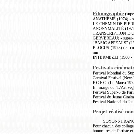
Filmographie
(supe
ANATHEME (1974) - sup
LE CHEMIN DE PIERRES 
ANONYMALITÉ (1975) - 
TRANSCRIPTION D'UN
GERVEREAU) - super-8 
"BASIC APPEALS" (1978
BLOCUS (1978) (en co
mn
INTERMEZZI (1980 - 198
Festivals cinémato
Festival Mondial du Sup
Carnival Festival (New
F.C.F.C. (Le Mans) 197
En marge de "L'Art végé
Festival Super-8 de Pari
Festival du Jeune Ciném
Festival National du Je
Projet réalisé non
SOYONS FRANCS P
Pour chacun des collages
honoraires de l'artiste 