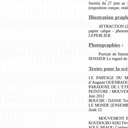
Serein) du 27 juin au
(exposition conçue, réa
Illustration grap
ATTRACTION (2008)
papier calque - photomo
LEPERLIER.
Photographies
:
Portrait de Sim
DOSSIER Le regard de 
Textes pour la scè
LE PARTAGE DU MOND
d’Auguste OUEDRAOG
PARADOXE DE L’ETRANG
PEINTURE / MOUVEMEN
Juin 2012
BOUCHE / DANSE Texte 
LE MONDE [ENSEMBLE] 
Août 12
MOUVEMENT BOOM
KOUDOGBO KIKI Février
SOLE MIAOU Confession